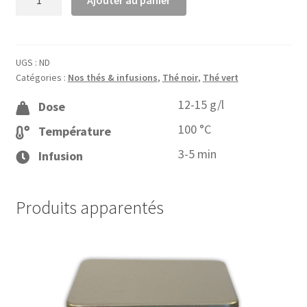
Ajouter au panier
de
Le
thé
au
UGS :
ND
Catégories :
Nos thés & infusions
,
Thé noir
,
Thé vert
chocolat
de
12-15 g/l
Dose
Lyna
100 °C
Température
3-5 min
Infusion
Produits apparentés