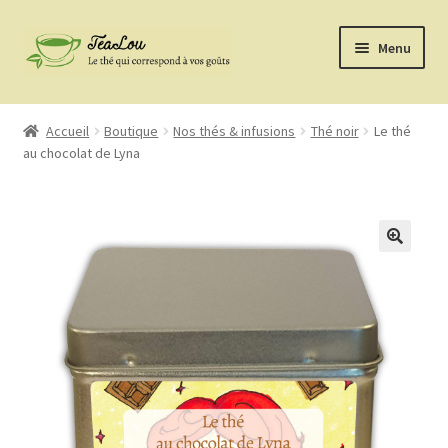
Aller
Aller
Menu
à
au
la
contenu
Nos thés & infusions
navigation
Accueil
Boutique
Nos thés & infusions
Thé noir
Le thé
au chocolat de Lyna
Gins et Rhums
ChouCacao
Kit à Bubbels Tea’s
Accessoires
La marque
confiture