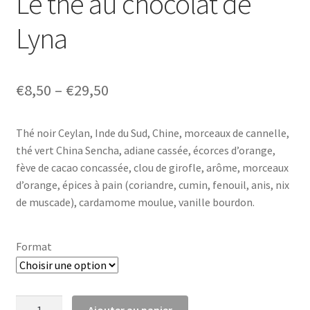
Le thé au chocolat de
Lyna
€
8,50
–
€
29,50
Thé noir Ceylan, Inde du Sud, Chine, morceaux de cannelle,
thé vert China Sencha, adiane cassée, écorces d’orange,
fève de cacao concassée, clou de girofle, arôme, morceaux
d’orange, épices à pain (coriandre, cumin, fenouil, anis, nix
de muscade), cardamome moulue, vanille bourdon.
Format
quantité