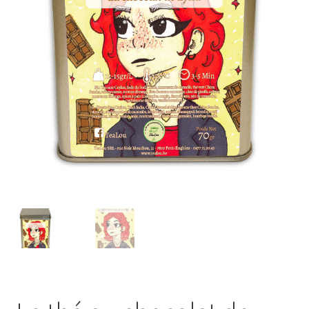
Porte-clés
Ubé
Fruits déshydratés
coffrets découvertes
miel