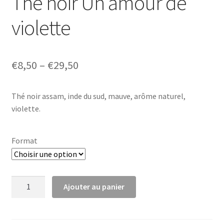
Thé noir Un amour de
violette
€
8,50
–
€
29,50
Thé noir assam, inde du sud, mauve, arôme naturel,
violette.
Format
quantité
Ajouter au panier
de
Thé
noir