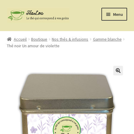
Aller
Aller
Menu
à
au
la
contenu
Nos thés & infusions
navigation
Accueil
Boutique
Nos thés & infusions
Gamme blanche
Thé noir Un amour de violette
Gins et Rhums
ChouCacao
Kit à Bubbels Tea’s
Accessoires
La marque
confiture