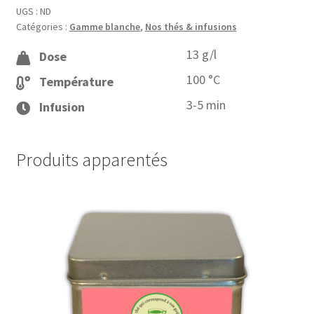
Un
UGS :
ND
Catégories :
Gamme blanche
,
Nos thés & infusions
amour
de
13 g/l
Dose
violette
100 °C
Température
3-5 min
Infusion
Produits apparentés