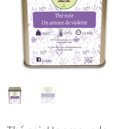
Porte-clés
Ubé
Fruits déshydratés
coffrets découvertes
miel