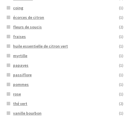
coing
(1)
écorces de citron
(1)
fleurs de soucis
(2)
fraises
(1)
huile essentielle de citron vert
(1)
myrtille
(1)
papayes
(1)
passiflore
(1)
pommes
(1)
rose
(1)
thé vert
(2)
vanille bourbon
(1)