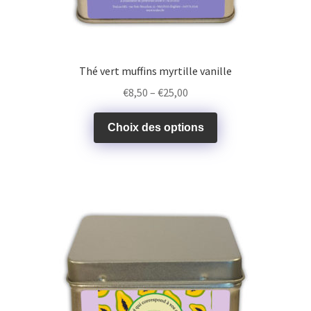
Thé vert muffins myrtille vanille
€
8,50
–
€
25,00
Choix des options