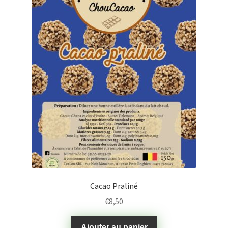
Porte-clés
Ubé
Fruits déshydratés
coffrets découvertes
miel
Cacao Praliné
€
8,50
Ajouter au panier