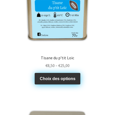
Tisane du p’tit Loïc
€
8,50
–
€
25,00
Choix des options