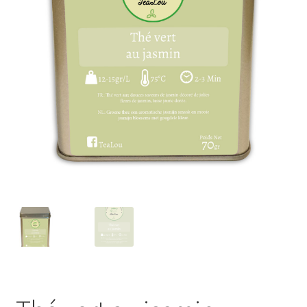
Porte-clés
Ubé
Fruits déshydratés
coffrets découvertes
miel