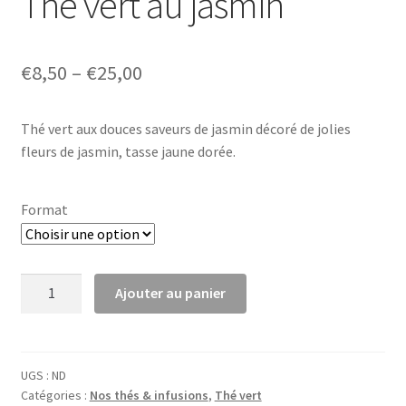
Thé vert au jasmin
€
8,50
–
€
25,00
Thé vert aux douces saveurs de jasmin décoré de jolies
fleurs de jasmin, tasse jaune dorée.
Format
quantité
Ajouter au panier
de
Thé
vert
au
UGS :
ND
Catégories :
Nos thés & infusions
,
Thé vert
jasmin