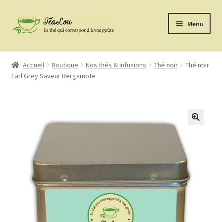
Aller
Aller
Menu
à
au
la
contenu
Nos thés & infusions
navigation
Accueil
Boutique
Nos thés & infusions
Thé noir
Thé noir
Earl Grey Saveur Bergamote
Gins et Rhums
ChouCacao
Kit à Bubbels Tea’s
Accessoires
La marque
confiture