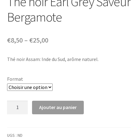
Thé noir Earl Grey Saveur
Bergamote
€
8,50
–
€
25,00
Thé noir Assam: Inde du Sud, arôme naturel.
Format
quantité
Ajouter au panier
de
Thé
noir
Earl
UGS :
ND