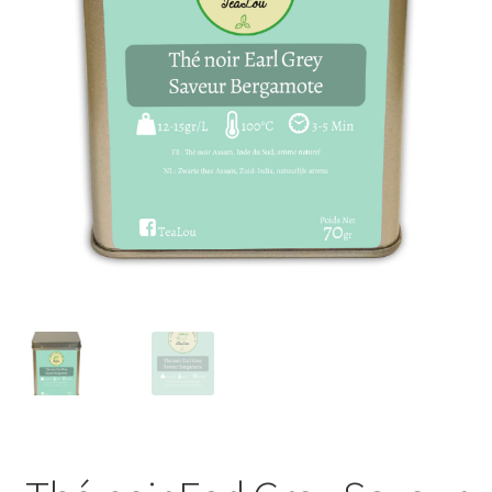
Porte-clés
Ubé
Fruits déshydratés
coffrets découvertes
miel