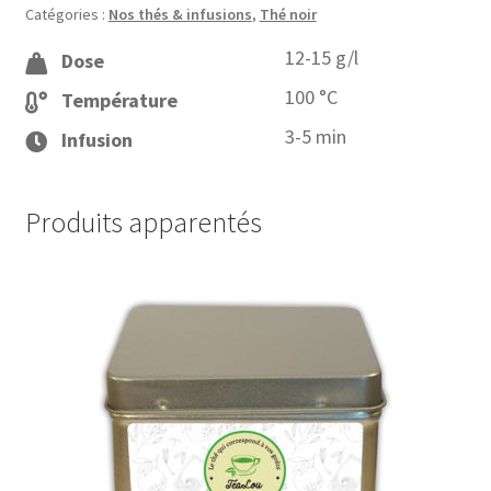
Catégories :
Nos thés & infusions
,
Thé noir
Grey
Saveur
12-15 g/l
Dose
Bergamote
100 °C
Température
3-5 min
Infusion
Produits apparentés