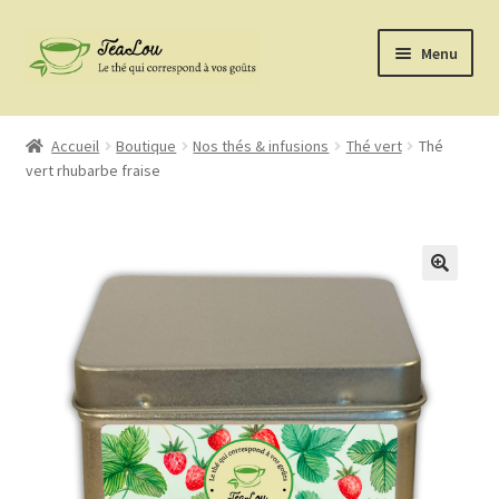
Aller
Aller
Menu
à
au
la
contenu
Nos thés & infusions
navigation
Accueil
Boutique
Nos thés & infusions
Thé vert
Thé
vert rhubarbe fraise
Gins et Rhums
ChouCacao
Kit à Bubbels Tea’s
Accessoires
La marque
confiture