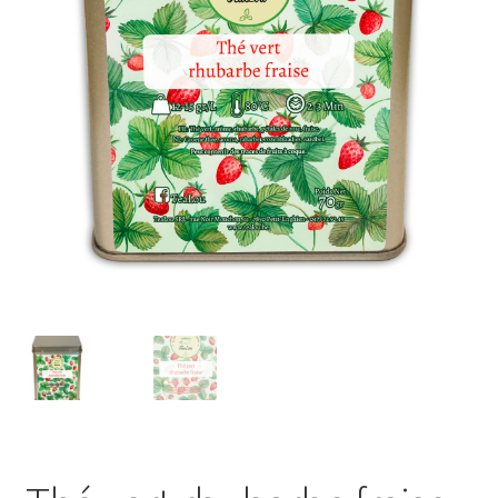
Porte-clés
Ubé
Fruits déshydratés
coffrets découvertes
miel