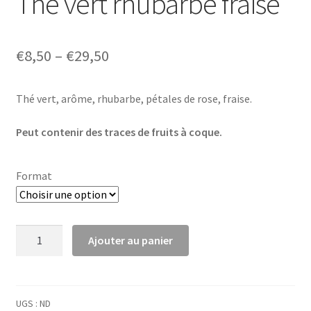
Thé vert rhubarbe fraise
€
8,50
–
€
29,50
Thé vert, arôme, rhubarbe, pétales de rose, fraise.
Peut contenir des traces de fruits à coque.
Format
quantité
Ajouter au panier
de
Thé
vert
rhubarbe
UGS :
ND