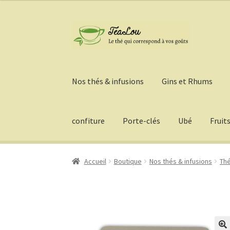
Aller
Aller
à
au
la
contenu
navigation
Nos thés & infusions
Gins et Rhums
confiture
Porte-clés
Ubé
Fruit
Accueil
Boutique
Nos thés & infusions
Thé