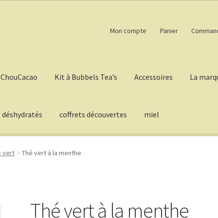
Mon compte
Panier
Comman
ChouCacao
Kit à Bubbels Tea’s
Accessoires
La marq
s déshydratés
coffrets découvertes
miel
 vert
Thé vert à la menthe
Thé vert à la menthe