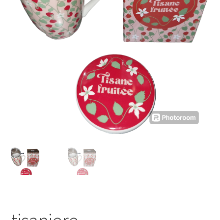
Porte-clés
Ubé
Fruits déshydratés
coffrets découvertes
miel