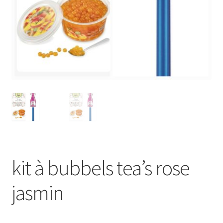
Porte-clés
Ubé
Fruits déshydratés
coffrets découvertes
miel
kit à bubbels tea’s rose
jasmin