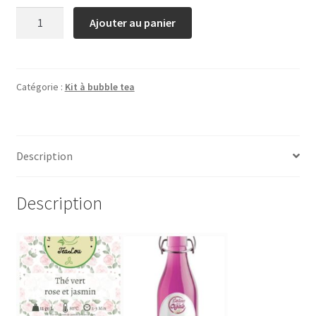
quantité
Ajouter au panier
de
kit
à
bubbels
Catégorie :
Kit à bubble tea
tea's
rose
jasmin
Description
Description