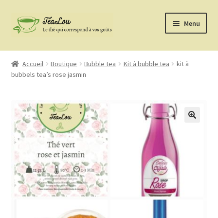
Aller
Aller
Menu
à
au
la
contenu
Nos thés & infusions
navigation
Accueil
Boutique
Bubble tea
Kit à bubble tea
kit à
bubbels tea’s rose jasmin
Gins et Rhums
ChouCacao
Kit à Bubbels Tea’s
Accessoires
La marque
confiture