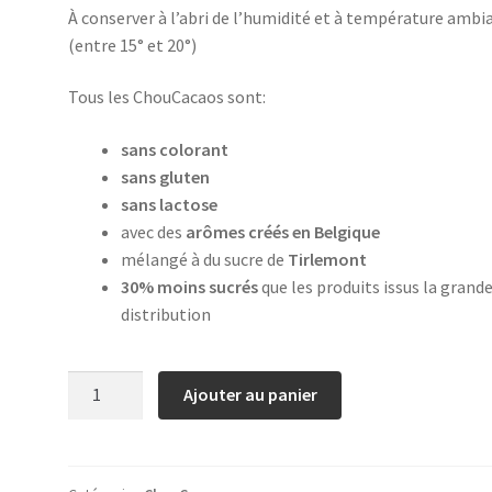
À conserver à l’abri de l’humidité et à température ambi
(entre 15° et 20°)
Tous les ChouCacaos sont:
sans colorant
sans gluten
sans lactose
avec des
arômes créés en Belgique
mélangé à du sucre de
Tirlemont
30% moins sucrés
que les produits issus la grand
distribution
quantité
Ajouter au panier
de
Cacao
Miel