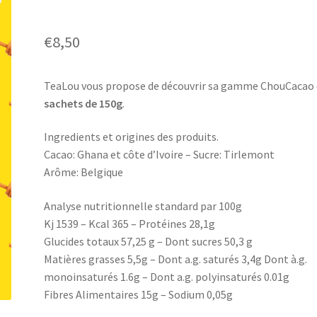
€
8,50
TeaLou vous propose de découvrir sa gamme ChouCacao
sachets de 150g
.
Ingredients et origines des produits.
Cacao: Ghana et côte d’Ivoire – Sucre: Tirlemont
Arôme: Belgique
Analyse nutritionnelle standard par 100g
Kj 1539 – Kcal 365 – Protéines 28,1g
Glucides totaux 57,25 g – Dont sucres 50,3 g
Matières grasses 5,5g – Dont a.g. saturés 3,4g Dont à.g.
monoinsaturés 1.6g – Dont a.g. polyinsaturés 0.01g
Fibres Alimentaires 15g – Sodium 0,05g