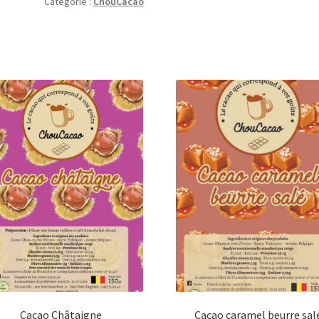
Catégorie :
ChouCacao
Cacao Châtaigne
Cacao caramel beurre sal