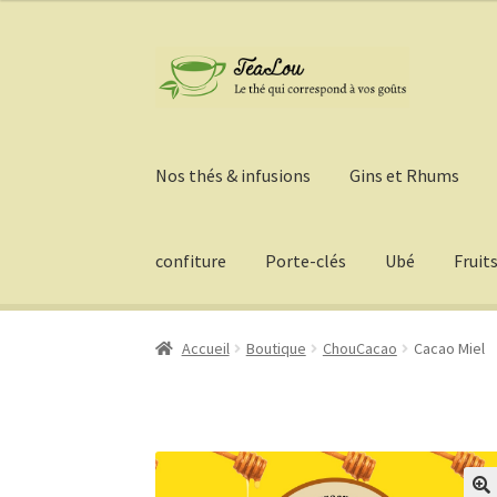
Aller
Aller
à
au
la
contenu
navigation
Nos thés & infusions
Gins et Rhums
confiture
Porte-clés
Ubé
Fruit
Accueil
Boutique
ChouCacao
Cacao Miel