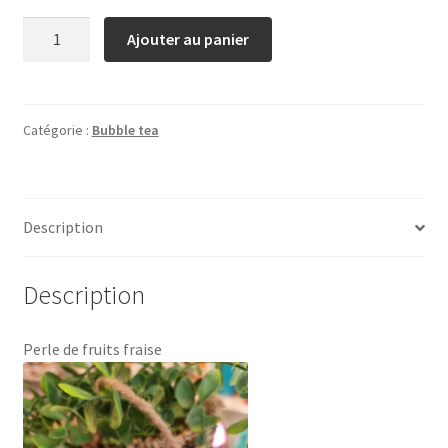
quantité
Ajouter au panier
de
Bubble
tea
fraise
Catégorie :
Bubble tea
Description
Description
Perle de fruits fraise