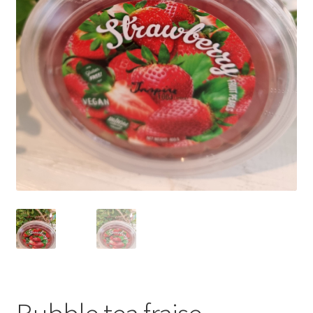
Porte-clés
Ubé
Fruits déshydratés
coffrets découvertes
miel